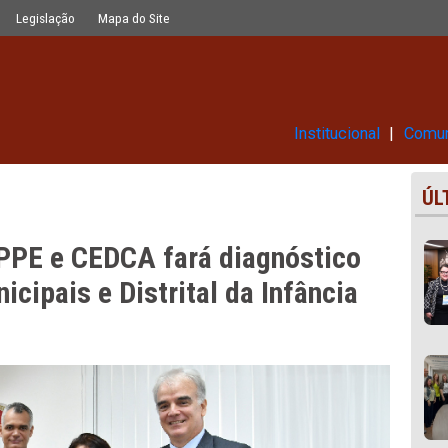
diagnóstico sobre Conselhos Municip
Glossário
Legislação
Mapa do Site
Ins
tre MPPE e CEDCA fará diagnós
s Municipais e Distrital da Infâ
a