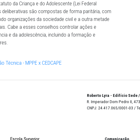
dos direitos infantojuvenis”, segundo o acordo. Capacitaç
 e recomendações a gestores públicos para o cumpriment
ucionais destinadas à população infantojuvenil completam 
PE com o CEDCA, assim como fiscalizações e eventuais
a atuação dos conselhos municipais e distrital.
tes se obrigam mutuamente a compartilhar as informaçõ
cooperação, monitorar os resultados da execução e permi
ública, que exerçam controle interno ou externo, acesso 
os.
s pernambucanos foram criados conselhos nas últimas t
rnando de Noronha deve ocorrer em julho a eleição dos
e civil que irão compor o colegiado recém-criado. Previst
88 e no Estatuto da Criança e do Adolescente (Lei Federal
as públicas deliberativas são compostas de forma paritár