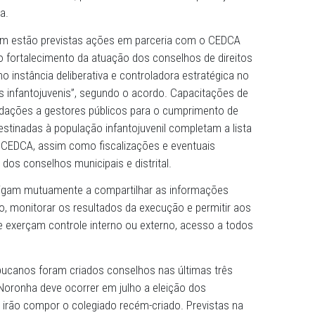
do CEDCA, Bernardeth Gondim, a ação cooperada fortalece
al junto aos municípios, favorecendo a atualização de
, podemos traçar um planejamento e políticas públicas q
icipais e o distrital. É a partir desse diagnóstico que a g
 profundo de como estão as composições e a atuação d
 segundo ela, é que a partir desse diagnóstico feito pelo 
 políticas voltadas às crianças e adolescentes em cada te
do CEDCA há pouco mais de um mês, Leandro Moura, par
lembrou que um dos principais objetivos é estar mais pró
reuniões descentralizadas, para fortalecer a rede de prot
adolescência.
- Também estão previstas ações em parceria com o C
cas para o fortalecimento da atuação dos conselhos de d
entes como instância deliberativa e controladora estraté