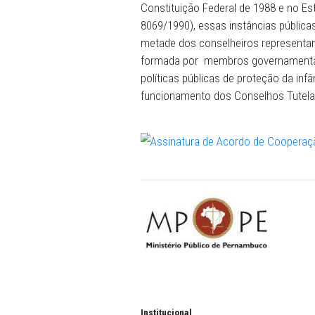
resguardo e na efetivação 
conselheiros, orientações
obrigações legais e constit
de atuação conjunta do MP
campanhas para fortalecer 
Conforme o acordo, as par
relacionadas ao objeto da 
agentes da administração p
os documentos relacionad
Em todos os 184 município
décadas. No Distrito de Fe
representantes da sociedad
Constituição Federal de 19
8069/1990), essas instânci