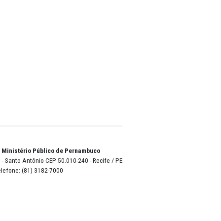
ões de
o de
a lista
es
tir aos
a todos
rês
as na
ia, com