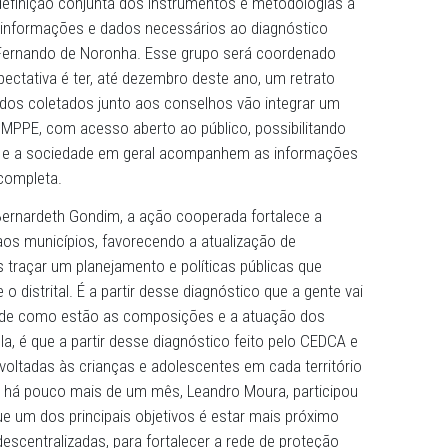
rnardeth de Lourdes Gondim Coelho, na sede da Procurado
or objetivo contribuir para o fortalecimento dos Conselho
dolescente, com estímulo à integração desses fóruns ao 
 fomento das políticas públicas voltadas à proteção da inf
 o PGJ Marcos Carvalho.
Promotora de Justiça Aline Arroxelas, coordenadora do 
efesa da Infância e Juventude do MPPE, informa que será
balho para definição conjunta dos instrumentos e metodol
amento de informações e dados necessários ao diagnóst
pais e de Fernando de Noronha. Esse grupo será coorde
ude e a expectativa é ter, até dezembro deste ano, um ret
rada. “Os dados coletados junto aos conselhos vão integra
o no site do MPPE, com acesso aberto ao público, possibili
, gestores e a sociedade em geral acompanhem as info
tamento”, completa.