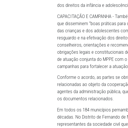
Para a diretora-executiva 
atuação do Conselho Estadu
informações. “Dessa forma
fortaleçam os conselhos mun
ter um conhecimento mais
colegiados”. A expectativa,
MPPE sejam fortalecidas as
pernambucano. Presidente 
da assinatura do acordo e 
dos conselhos locais, com 
dos direitos da infância e 
CAPACITAÇÃO E CAMPANHA 
que disseminem “boas práti
das crianças e dos adolesc