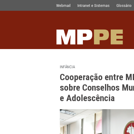
Cooperação entre MPPE e CEDCA fará 
Pular para o Conteúdo principal
Webmail
Intranet e Sistemas
INFÂNCIA
Cooperação en
sobre Conselho
e Adolescênci