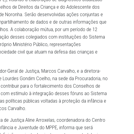
cooperação técnica foi celebrado, na tarde desta quarta-f
o Público de Pernambuco (MPPE) e o Conselho Estadual de D
e (CEDCA-PE), visando à elaboração de diagnóstico atual
 dos Conselhos de Direitos da Criança e do Adolescente 
e Fernando de Noronha. Serão desenvolvidas ações conjun
ta e ao compartilhamento de dados e de outras informaç
 os conselhos. A colaboração mútua, por um período de 
ulo à atuação desses colegiados com instituições do S
is como o próprio Ministério Público, representações
ões da sociedade civil que atuam na defesa das crianças
o Procurador-Geral de Justiça, Marcos Carvalho, e a diret