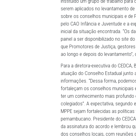
executiva do CEDCA-PE, Be
Recife. “Este acordo tem p
Direitos da Criança e do A
de Garantia de Direitos e o
da adolescência”, explicou
PAINEL EM TEMPO REAL - A 
de Apoio Operacional em D
instituído um grupo de tra
serem aplicados no levant
sobre os conselhos munici
pelo CAO Infância e Juvent
inicial da situação encont
painel a ser disponibilizad
que Promotores de Justiça
ao longo e depois do levan