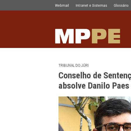
Conselho de Sentença acolhe tese d
Pular para o Conteúdo principal
Webmail
Intranet e Sistemas
TRIBUNAL DO JÚRI
Conselho de S
absolve Danilo