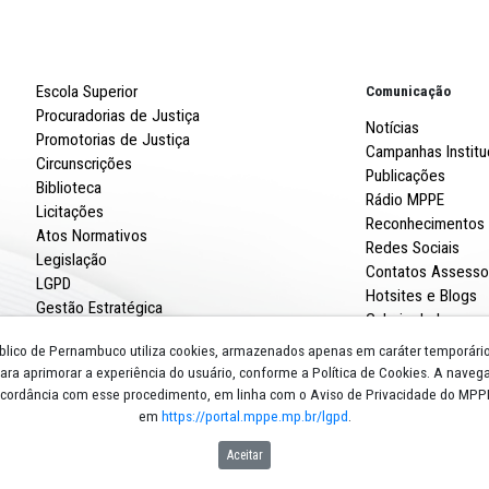
ia praticado o crime em conjunto com a mãe, motivado po
u por questionar a investigação desenvolvida pela Delegac
s advogados foi "apressada e inconsistente".
Robert
R. Imp
CNPJ: 
Escola Superior
Procuradorias de Justiça