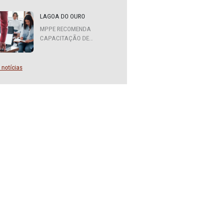
MPPE FORMA COMITÊ
INTERINSTITUCIONAL PARA
COOPERAÇÃO MÚTUA EM
DEFESA DA EDUCAÇÃO
LAGOA DO OURO
MPPE RECOMENDA
CAPACITAÇÃO DE
SERVIDORES PARA A
FUNÇÃO DE AGENTE DE
CONTRATAÇÃO OU
Mais notícias
PREGOEIRO
e pela
, na