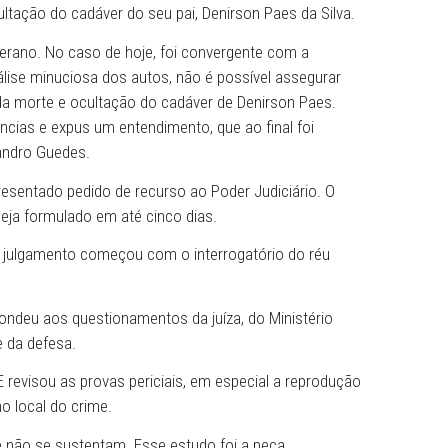
solvição de Danilo Paes Rodrigues. A magistrada Marília Ló
ta das 15h30, no plenário da 1ª Vara Criminal de Camaragi
ndro Guedes Matos apresentou, no julgamento, a tese pel
ndimento dele, as provas técnicas não foram suficientes 
 Danilo teria agido em conjunto com sua mãe, Jussara Pa
cídio e ocultação do cadáver do seu pai, Denirson Paes da
o Júri é soberano. No caso de hoje, foi convergente com a
, após a análise minuciosa dos autos, não é possível asse
u dos atos da morte e ocultação do cadáver de Denirson P
e as evidências e expus um entendimento, que ao final fo
estacou Leandro Guedes.
não foi apresentado pedido de recurso ao Poder Judiciári
se pedido seja formulado em até cinco dias.