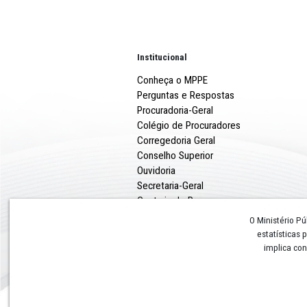
acordo com ele, Danilo ter
interesse financeiro.
A defesa, por sua vez, opto
Camaragibe, que segundo o
Institucional