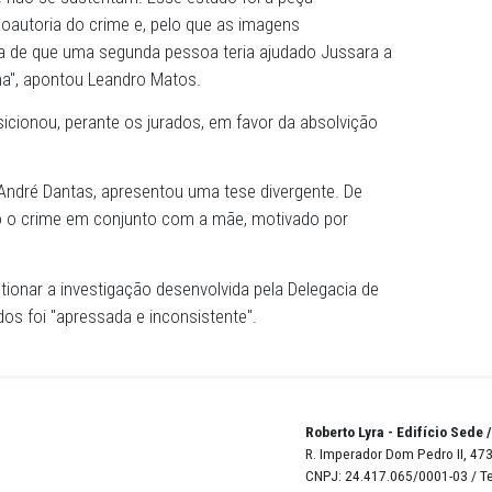
timo dia do julgamento começou com o interrogatório do 
h08.
s ele respondeu aos questionamentos da juíza, do Ministé
 acusação e da defesa.
 do MPPE revisou as provas periciais, em especial a rep
cia Civil no local do crime.
ericial que não se sustentam. Esse estudo foi a peça
 Danilo a coautoria do crime e, pelo que as imagens
eza absoluta de que uma segunda pessoa teria ajudado Ju
o da vítima", apontou Leandro Matos.
le se posicionou, perante os jurados, em favor da absol
o, Carlos André Dantas, apresentou uma tese divergente.