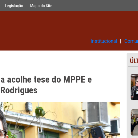
o MPPE e absolve Danilo Paes Rodrig
Glossário
Legislação
Mapa do Site
Ins
entença acolhe tese do MPPE e
 Paes Rodrigues