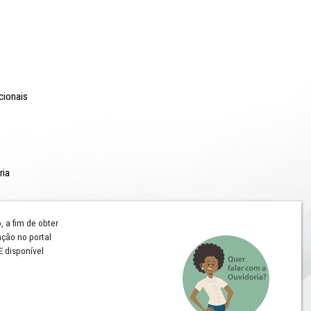
r
ia de
o Lyra - Edifício Sede / Ministério Público de Pernambuco
erador Dom Pedro II, 473 - Santo Antônio CEP 50.010-240 - Recife / P
24.417.065/0001-03 / Telefone: (81) 3182-7000
Comunicação