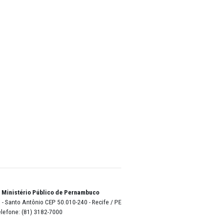
réu
rio
rodução
ssara a
vição
 De