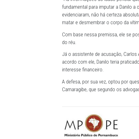
COMO FOI
: o segundo e úl
Danilo Paes Rodrigues, à 9
Durante cerca de 50 minuto
Público, da assistência de
Logo em seguida, o membro
simulada conduzida pela Polí
"Há informações do laudo p
fundamental para imputar a
evidenciaram, não há cert
matar e desmembrar o corp
Com base nessa premissa, e
do réu.
Já o assistente de acusaçã