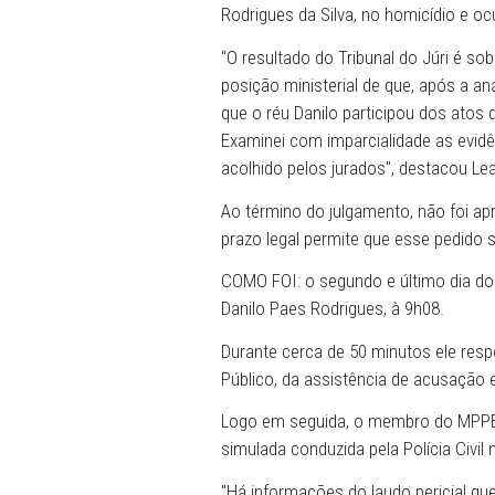
tarde de hoje (25), pela ab
proferiu a sentença por vol
O Promotor de Justiça Lea
absolvição do réu. No ente
formar a convicção de que
Rodrigues da Silva, no homi
"O resultado do Tribunal d
posição ministerial de que
que o réu Danilo participo
Examinei com imparcialidad
acolhido pelos jurados", d
Ao término do julgamento, 
prazo legal permite que es