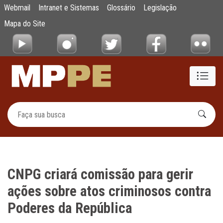
CNPG criará comissão para gerir ações sobr
Webmail
Intranet e Sistemas
Glossário
Legislação
Pular para o Conteúdo principal
Mapa do Site
CNPG criará comissão para gerir
ações sobre atos criminosos contra
Poderes da República