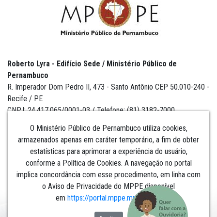
Roberto Lyra - Edifício Sede / Ministério Público de
Pernambuco
R. Imperador Dom Pedro II, 473 - Santo Antônio CEP 50.010-240 -
Recife / PE
CNPJ: 24.417.065/0001-03 / Telefone: (81) 3182-7000
O Ministério Público de Pernambuco utiliza cookies,
armazenados apenas em caráter temporário, a fim de obter
estatísticas para aprimorar a experiência do usuário,
Institucional
conforme a Política de Cookies. A navegação no portal
implica concordância com esse procedimento, em linha com
Comunicação
o Aviso de Privacidade do MPPE disponível
em
https://portal.mppe.mp.br/lgpd
.​​​​​​​