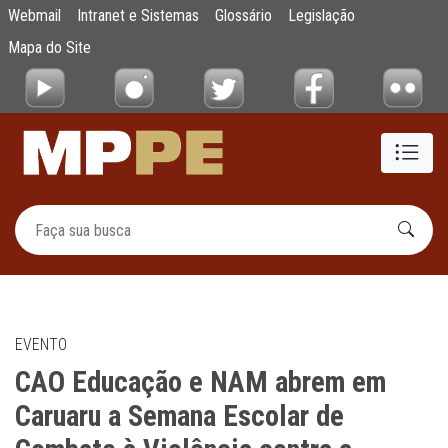
CAO Educação e NAM abrem em Caruaru a S
Webmail
Intranet e Sistemas
Glossário
Legislação
Pular para o Conteúdo principal
Mapa do Site
EVENTO
CAO Educação e NAM abrem em
Caruaru a Semana Escolar de