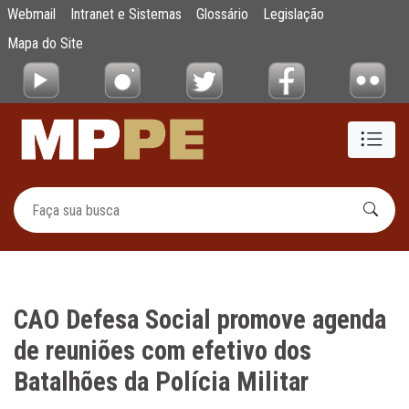
CAO Defesa Social promove agenda de reuniõ
Webmail
Intranet e Sistemas
Glossário
Legislação
Pular para o Conteúdo principal
Mapa do Site
CAO Defesa Social promove agenda
de reuniões com efetivo dos
Batalhões da Polícia Militar