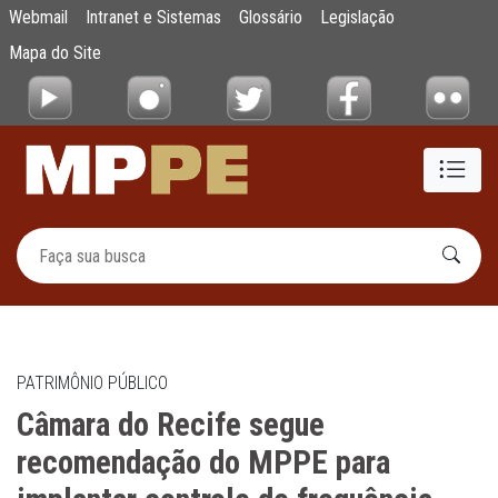
Câmara do Recife segue recomendação do M
Webmail
Intranet e Sistemas
Glossário
Legislação
Pular para o Conteúdo principal
Mapa do Site
PATRIMÔNIO PÚBLICO
Câmara do Recife segue
recomendação do MPPE para