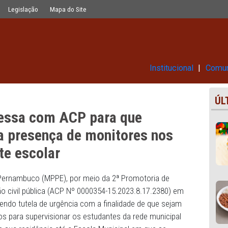
 que município assegure a presença
Glossário
Legislação
Mapa do Site
Ins
 ingressa com ACP para que
gure a presença de monitores 
ansporte escolar
Público de Pernambuco (MPPE), por meio da 2ª Promotoria
om uma ação civil pública (ACP Nº 0000354-15.2023.8.17.2