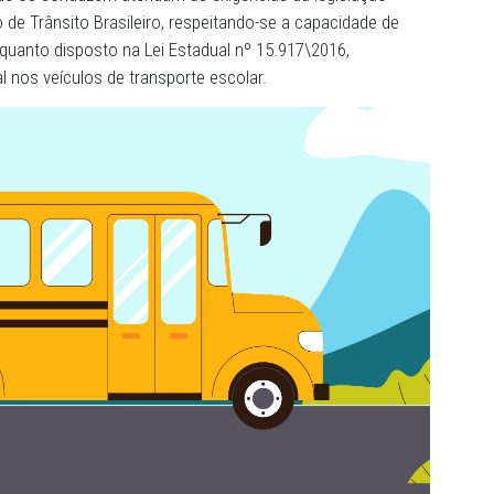
formado à Promotoria, a van também estaria transportan
ade de lotação, de forma que alguns dos estudantes viaj
ça.
 foi requerido que o Município garanta que os veículos 
otoristas que os conduzem atendam às exigências da legi
 do Código de Trânsito Brasileiro, respeitando-se a capac
bservar o quanto disposto na Lei Estadual nº 15.917\2016
 semestral nos veículos de transporte escolar.