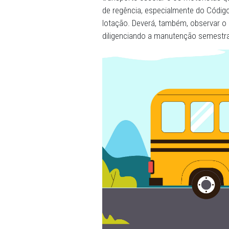
Além disso, segundo foi in
crianças acima da capacid
pé, sem o cinto de seguran
Desse modo, na ACP também
transporte escolar e os m
de regência, especialmente
lotação. Deverá, também, o
diligenciando a manutenção