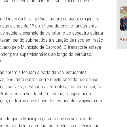
bó, requerendo tutela de urgência com a finalidade de qu
 capacitados para supervisionar os estudantes da rede mu
camento de sua residência até a Escola Municipal em que 
tiça Jamile Figueirôa Silveira Paes, autora da ação, em j
i informada que alunos do 1º ao 5º ano do ensino fundame
problemas de saúde, a exemplo de transtorno do espectro
pilepsia, estavam sendo submetidos à situação de risco 
colar inadequado pelo Município de Cabrobó. O transporte
de um monitor para supervisioná-los ao longo do percurs
esembarque.
ias crianças abrem e fecham a porta da van, estudantes
 das janelas, enquanto outros correm pelo corredor do ô
 riscos indiscutíveis", destacou a promotora, no texto d