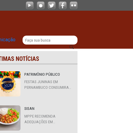
 de monitores nos veículos de trans
|
titucional
Comunicação
ÚLTIMAS NOTÍCIAS
PATRIMÔNIO PÚBLICO
nos
FESTAS JUNINAS EM
PERNAMBUCO CONSUMIRAM
R$ 310,7 MILHÕES DE
RECURSOS PÚBLICOS
 de
SISAN
380) em