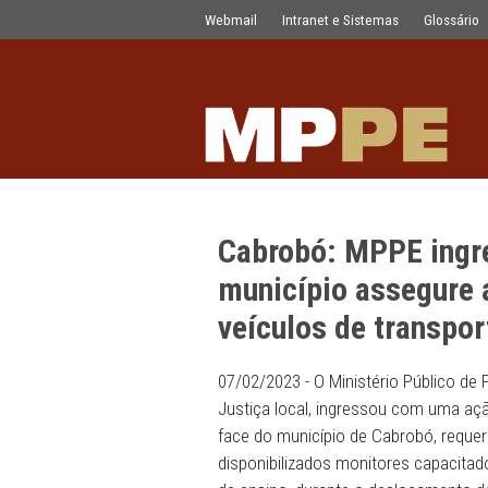
Cabrobó: MPPE ingressa com ACP para
Pular para o Conteúdo principal
Webmail
Intranet e Sistemas
Cabrobó: MPPE
município asse
veículos de tr
07/02/2023 - O Ministério 
Justiça local, ingressou c