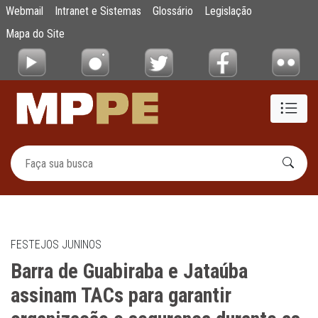
Barra de Guabiraba e Jataúba assinam TACs
Webmail
Intranet e Sistemas
Glossário
Legislação
Pular para o Conteúdo principal
Mapa do Site
FESTEJOS JUNINOS
Barra de Guabiraba e Jataúba
assinam TACs para garantir