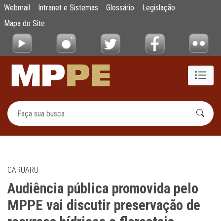
Audiência pública promovida pelo MPPE vai d
Webmail
Intranet e Sistemas
Glossário
Legislação
Pular para o Conteúdo principal
Mapa do Site
CARUARU
Audiência pública promovida pelo
MPPE vai discutir preservação de