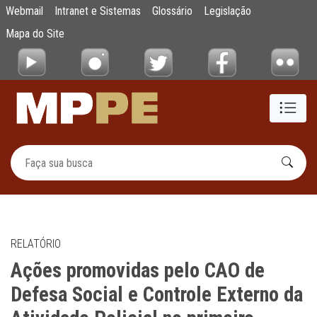
Ações promovidas pelo CAO de Defesa Social
Webmail
Intranet e Sistemas
Glossário
Legislação
Pular para o Conteúdo principal
Mapa do Site
RELATÓRIO
Ações promovidas pelo CAO de
Defesa Social e Controle Externo da