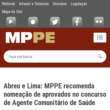
Abreu e Lima: MPPE recomenda nomeação d
Webmail
Intranet e Sistemas
Glossário
Legislação
Pular para o Conteúdo principal
Mapa do Site
Abreu e Lima: MPPE recomenda
nomeação de aprovados no concurso
de Agente Comunitário de Saúde