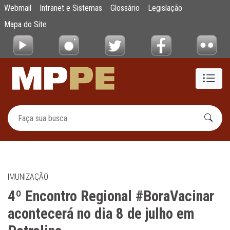
4º Encontro Regional #BoraVacinar acontece
Webmail
Intranet e Sistemas
Glossário
Legislação
Pular para o Conteúdo principal
Mapa do Site
IMUNIZAÇÃO
4º Encontro Regional #BoraVacinar
acontecerá no dia 8 de julho em