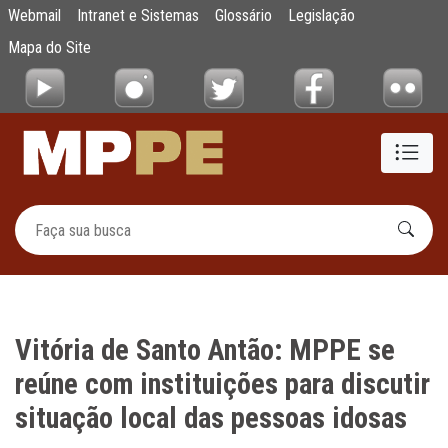
Vitória de Santo Antão: MPPE se reúne com i
Webmail
Intranet e Sistemas
Glossário
Legislação
Pular para o Conteúdo principal
Mapa do Site
Vitória de Santo Antão: MPPE se
reúne com instituições para discutir
situação local das pessoas idosas