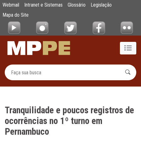
Tranquilidade e poucos registros de ocorr
Webmail
Intranet e Sistemas
Glossário
Legislação
Pular para o Conteúdo principal
Mapa do Site
Tranquilidade e poucos registros de
ocorrências no 1º turno em
Pernambuco