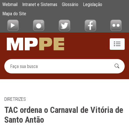
TAC ordena o Carnaval de Vitória de Santo
Webmail
Intranet e Sistemas
Glossário
Legislação
Pular para o Conteúdo principal
Mapa do Site
DIRETRIZES
TAC ordena o Carnaval de Vitória de
Santo Antão