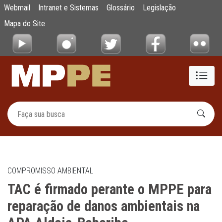
TAC é firmado perante o MPPE para repara
Webmail
Intranet e Sistemas
Glossário
Legislação
Pular para o Conteúdo principal
Mapa do Site
COMPROMISSO AMBIENTAL
TAC é firmado perante o MPPE para
reparação de danos ambientais na