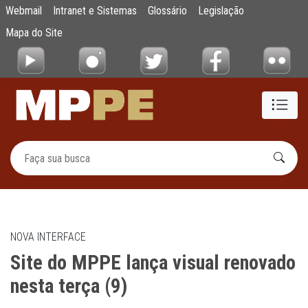
Site do MPPE lança visual renovado nesta te
Webmail
Intranet e Sistemas
Glossário
Legislação
Pular para o Conteúdo principal
Mapa do Site
NOVA INTERFACE
Site do MPPE lança visual renovado
nesta terça (9)