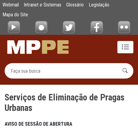
Serviços de Eliminação de Pragas Urbanas
Webmail
Intranet e Sistemas
Glossário
Legislação
Pular para o Conteúdo principal
Mapa do Site
Serviços de Eliminação de Pragas
Urbanas
AVISO
DE
SESSÃO
DE
ABERTURA