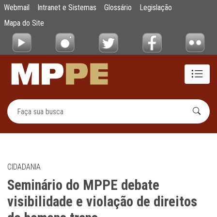
Seminário do MPPE debate visibilidade e vi
Webmail
Intranet e Sistemas
Glossário
Legislação
Pular para o Conteúdo principal
Mapa do Site
CIDADANIA
Seminário do MPPE debate
visibilidade e violação de direitos