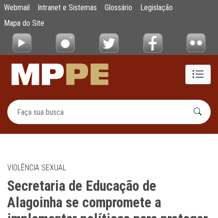
Secretaria de Educação de Alagoinha se co
Webmail
Intranet e Sistemas
Glossário
Legislação
Pular para o Conteúdo principal
Mapa do Site
VIOLÊNCIA SEXUAL
Secretaria de Educação de
Alagoinha se compromete a