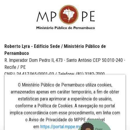
Roberto Lyra - Edifício Sede / Ministério Público de
Pernambuco
R. Imperador Dom Pedro II, 473 - Santo Antônio CEP 50.010-240 -
Recife / PE
CNPJ: 24.417.065/0001-03 / Telefone: (81) 3182-7000
O Ministério Público de Pernambuco utiliza cookies,
armazenados apenas em caráter temporário, a fim de obter
estatísticas para aprimorar a experiência do usuário,
Institucional
conforme a Política de Cookies. A navegação no portal
implica concordância com esse procedimento, em linha com
Comunicação
o Aviso de Privacidade do MPPE disponível
em
https://portal.mppe.mp.br/lgpd
.​​​​​​​