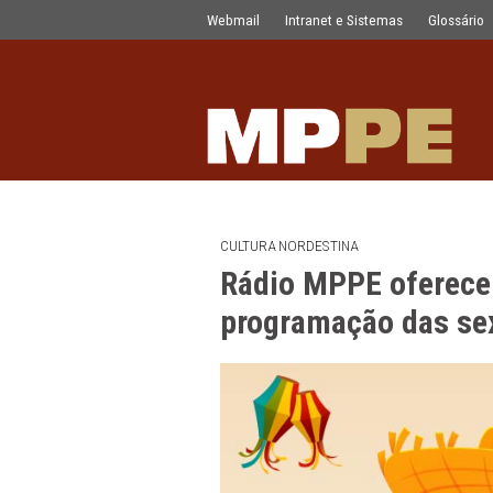
Rádio MPPE oferece duas horas de f
Pular para o Conteúdo principal
Webmail
Intranet e Sistemas
CULTURA NORDESTINA
Rádio MPPE ofe
programação d