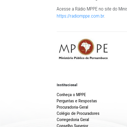
Fagner e Elba Ramalho.
AFILIADAS NO BRASIL - Ina
divulgação de direitos e p
Comunicação Social do MPPE
campanhas educativas e mús
atuação do MPPE para 2.00
e FM em todas as regiões
Acesse a Rádio MPPE no sit
https://radiomppe.com.br
.