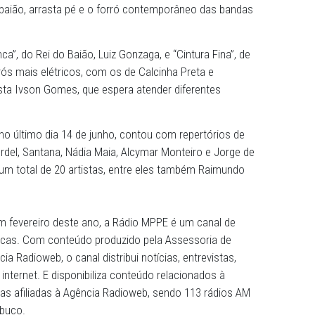
, do Ministério Público de Pernambuco, está dedicando d
amação das três últimas sextas-feiras de junho. A iniciat
na durante os festejos juninos, começou desde o último fi
s próximos dias 21 e 28. Sintonize das 13h às 15h, nas pr
ssos eternos e da nova geração de forrozeiros. São 355 
te, xaxado, baião, arrasta pé e o forró contemporâneo das
Asa Branca”, do Rei do Baião, Luiz Gonzaga, e “Cintura Fi
ém de forrós mais elétricos, com os de Calcinha Preta e
ma o radialista Ivson Gomes, que espera atender diferente
especial, no último dia 14 de junho, contou com repertór
Nando Cordel, Santana, Nádia Maia, Alcymar Monteiro e 
sora incluiu um total de 20 artistas, entre eles também Ra