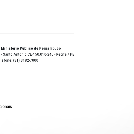
l de
 de
tas,
à
dios AM
lo link
o Lyra - Edifício Sede / Ministério Público de Pernambuco