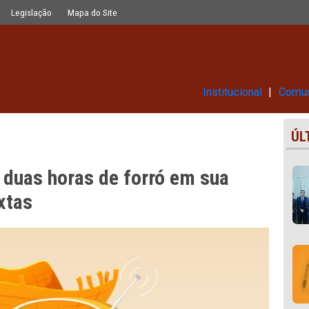
orró em sua programação das sextas
Glossário
Legislação
Mapa do Site
Ins
rece duas horas de forró em s
as sextas