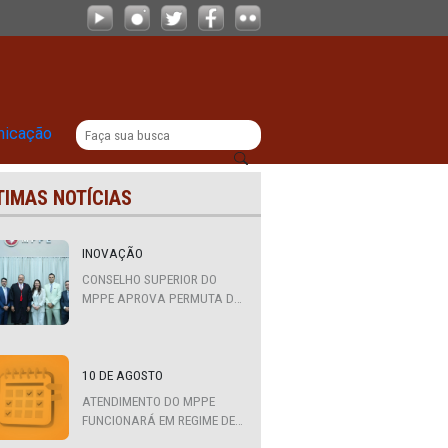
|
titucional
Comunicação
ÚLTIMAS NOTÍCIAS
ua
INOVAÇÃO
CONSELHO SUPERIOR DO
MPPE APROVA PERMUTA DE
QUATRO PROMOTORES COM
MPS DA BAHIA, CEARÁ E
PARAÍBA
10 DE AGOSTO