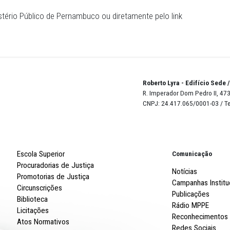
ugurada em fevereiro deste ano, a Rádio MPPE é um cana
olíticas públicas. Com conteúdo produzido pela Assessoria
 e Agência Radioweb, o canal distribui notícias, entrevis
ica pela internet. E disponibiliza conteúdo relacionados 
2 emissoras afiliadas à Agência Radioweb, sendo 113 rá
 de Pernambuco.
e do Ministério Público de Pernambuco ou diretamente pe
Robert