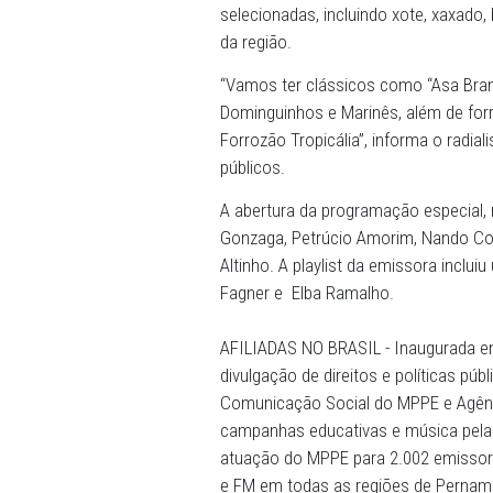
19/06/2024 - A
Rádio MPPE
horas de forró em sua progr
valoriza a cultura nordesti
semana e irá se repetir no
sextas, para conferir suce
selecionadas, incluindo xo
da região.
“Vamos ter clássicos como “
Dominguinhos e Marinês, al
Forrozão Tropicália”, infor
públicos.
A abertura da programação 
Gonzaga, Petrúcio Amorim, 
Altinho. A playlist da emis