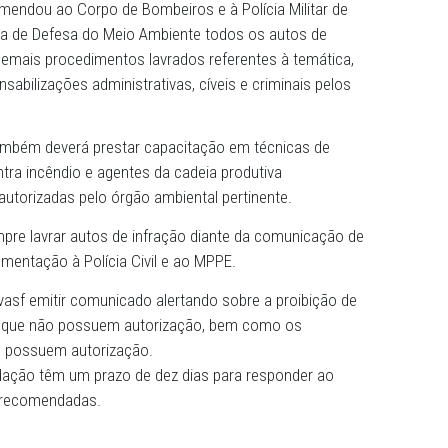
o, a Promotoria de Justiça de Defesa do Meio Ambiente de
ação, publicada no Diário Oficial Eletrônico do MPPE dest
ando as providências recomendadas a cada um dos órgãos
MPPE recomendou ao Corpo de Bombeiros e à Polícia Milit
Promotoria de Defesa do Meio Ambiente todos os autos 
rrência ou demais procedimentos lavrados referentes à te
as responsabilizações administrativas, cíveis e criminais
mbeiros também deverá prestar capacitação em técnicas
igadas contra incêndio e agentes da cadeia produtiva
vidamente autorizadas pelo órgão ambiental pertinente.
dou sempre lavrar autos de infração diante da comuni