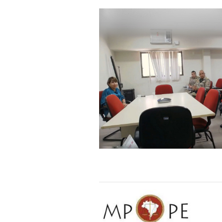
crimes ambientais, remeten
Por fim, o MPPE recomendo
queimadas aos agentes e
cuidados de manejo para a
Os órgãos destinatários d
MPPE se acatam ou não a