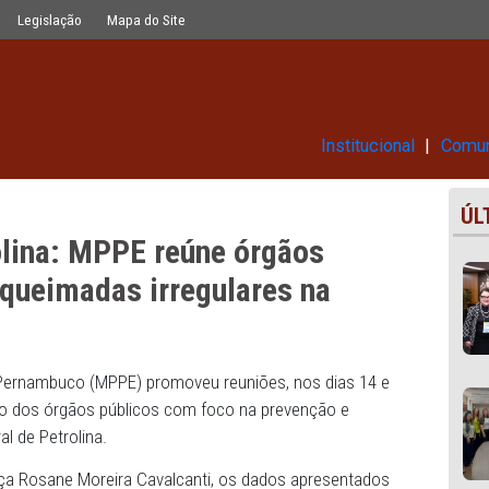
órgãos públicos para coibir queimada
Glossário
Legislação
Mapa do Site
Ins
Petrolina: MPPE reúne órgãos
coibir queimadas irregulares na
 Público de Pernambuco (MPPE) promoveu reuniões, nos di
lar a atuação dos órgãos públicos com foco na prevenção 