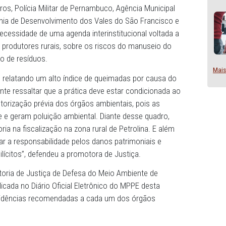
 zona rural de Petrolina.
 de Justiça Rosane Moreira Cavalcanti, os dados apres
 Bombeiros, Polícia Militar de Pernambuco, Agência Muni
e Companhia de Desenvolvimento dos Vales do São Franc
tram a necessidade de uma agenda interinstitucional vo
special os produtores rurais, sobre os riscos do manusei
a destruição de resíduos.
 procurou relatando um alto índice de queimadas por ca
o. É importante ressaltar que a prática deve estar condicio
cnicas e autorização prévia dos órgãos ambientais, pois a
versidade e geram poluição ambiental. Diante desse qua
 de melhoria na fiscalização na zona rural de Petrolina. E
sário apurar a responsabilidade pelos danos patrimoniais 
meteu os ilícitos”, defendeu a promotora de Justiça.