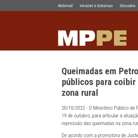
Queimadas em Petrolina: MPPE reúne 
Pular para o Conteúdo principal
Webmail
Intranet e Sistemas
Queimadas em 
públicos para 
zona rural
20/10/2022 - O Ministério
19 de outubro, para articu