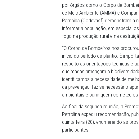
repressão das queimadas na
De acordo com a promotora
por órgãos como o Corpo de
de Meio Ambiente (AMMA) 
Parnaíba (Codevasf) demons
informar a população, em e
fogo na produção rural e n
“O Corpo de Bombeiros nos
início do período de planti
respeito às orientações té
queimadas ameaçam a biodi
identificamos a necessidade
da prevenção, faz-se neces
ambientais e punir quem co