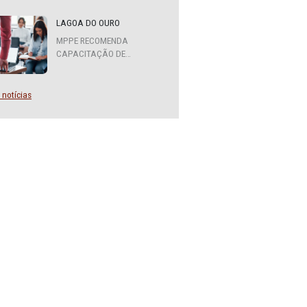
MPPE FORMA COMITÊ
INTERINSTITUCIONAL PARA
COOPERAÇÃO MÚTUA EM
entados
DEFESA DA EDUCAÇÃO
cipal
LAGOA DO OURO
isco e
MPPE RECOMENDA
ltada a
CAPACITAÇÃO DE
o do
SERVIDORES PARA A
FUNÇÃO DE AGENTE DE
CONTRATAÇÃO OU
Mais notícias
usa do
PREGOEIRO
nada ao
s
dro,
 além
e