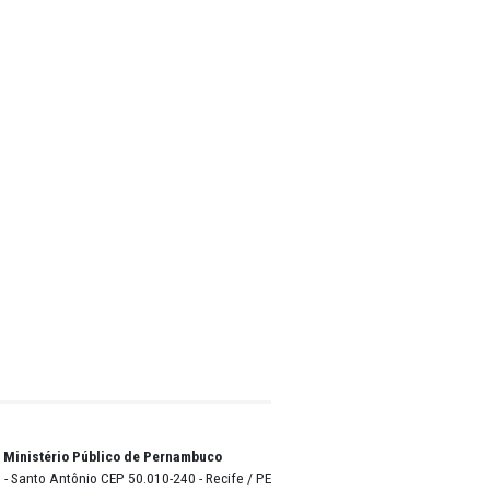
ição de
 ao