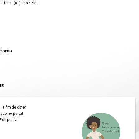
o Lyra - Edifício Sede / Ministério Público de Pernambuco
erador Dom Pedro II, 473 - Santo Antônio CEP 50.010-240 - Recife / P
24.417.065/0001-03 / Telefone: (81) 3182-7000
Comunicação