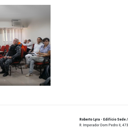
do a documentação à Polícia Civil e ao MPPE.
u à Codevasf emitir comunicado alertando sobre a proib
conômicos que não possuem autorização, bem como os
queles que possuem autorização.
a recomendação têm um prazo de dez dias para responder
s medidas recomendadas.