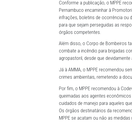
Ao final da segunda reuniã
Petrolina expediu recomend
quinta-feira (20), enumer
participantes.
Conforme a publicação, o 
Pernambuco encaminhar à 
infrações, boletins de oco
para que sejam perseguidas 
órgãos competentes.
Além disso, o Corpo de Bo
combate a incêndio para br
agropastoril, desde que de
Já à AMMA, o MPPE recomen