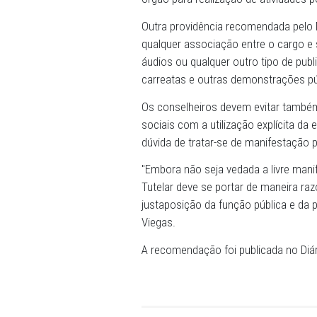
07/06/2024 - O Ministério 
Eleitoral, que os conselhei
dependências do Conselho T
órgão para realização de ati
Outra providência recomen
qualquer associação entre 
áudios ou qualquer outro t
carreatas e outras demonst
Os conselheiros devem evi
sociais com a utilização ex
dúvida de tratar-se de ma
"Embora não seja vedada a l