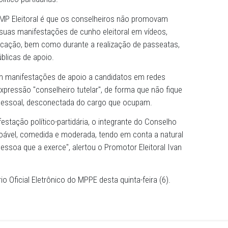
Público Eleitoral recomendou, por meio da Promotoria da 
ros tutelares de Gravatá não realizem propaganda política 
utelar, tampouco se utilizem indevidamente da estrutura
vidades político-partidárias.
dada pelo MP Eleitoral é que os conselheiros não promo
o cargo e suas manifestações de cunho eleitoral em víde
ipo de publicação, bem como durante a realização de pass
rações públicas de apoio.
tar também manifestações de apoio a candidatos em red
plícita da expressão "conselheiro tutelar", de forma que nã
nifestação pessoal, desconectada do cargo que ocupam.
ivre manifestação político-partidária, o integrante do Co