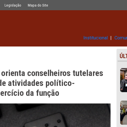
iros tutelares a evitar associação de 
Glossário
Legislação
Mapa do Site
Ins
toral orienta conselheiros tute
ação de atividades político-
m o exercício da função