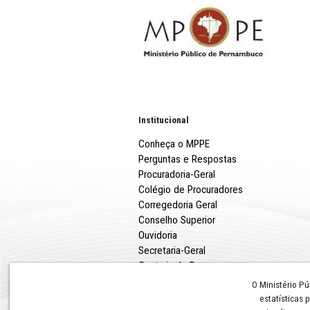
Tutelar deve se portar de 
justaposição da função públ
Viegas.
A recomendação foi publicad
Institucional