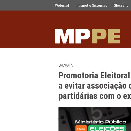
Promotoria Eleitoral orienta conselhe
Pular para o Conteúdo principal
Webmail
Intranet e Sistemas
GRAVATÁ
Promotoria Elei
a evitar associ
partidárias co