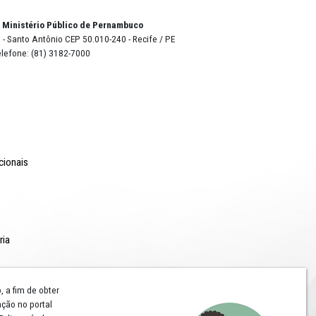
natural
al Ivan
(6).
o Lyra - Edifício Sede / Ministério Público de Pernambuco
erador Dom Pedro II, 473 - Santo Antônio CEP 50.010-240 - Recife / P
24.417.065/0001-03 / Telefone: (81) 3182-7000
Comunicação