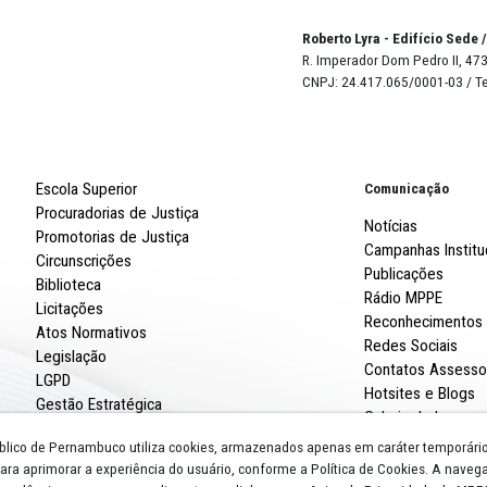
maneira razoável, comedida e moderada, tendo em conta a 
ica e da pessoa que a exerce", alertou o Promotor Eleitor
a no Diário Oficial Eletrônico do MPPE desta quinta-feira 
Robert
R. Imp
CNPJ: 
Escola Superior