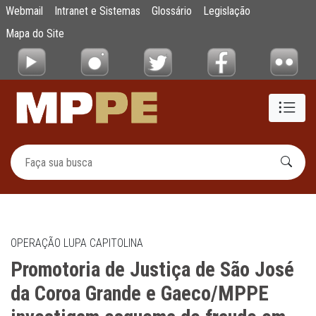
Promotoria de Justiça de São José da Cor
Webmail
Intranet e Sistemas
Glossário
Legislação
Pular para o Conteúdo principal
Mapa do Site
OPERAÇÃO LUPA CAPITOLINA
Promotoria de Justiça de São José
da Coroa Grande e Gaeco/MPPE