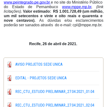
www.peintegrado.pe.gov.br 
e no site do Ministério Público  
do Estado de Pernambuco 
www.mppe.mp.br
, 
(link 
licitações)
. 
Valor estimado:  R$ 1.001.728,49 (um milhão, 
um mil setecentos e vinte e oito reais e quarenta e  
nove centavos). 
As dúvidas e/ou esclarecimentos 
poderão ser sanados através  do e-mail: cpl@mppe.mp.br. 
Recife, 
26 
de abril de 2021. 
AVISO PROJETOS SEDE UNICA
EDITAL - PROJETOS SEDE UNICA
REC_CTU_ESTUDO PRELIMINAR_27.04.2021_01.04
REC_CTU_ESTUDO PRELIMINAR_27.04.2021_02.04