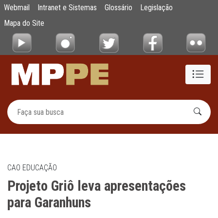
Projeto Griô leva apresentações para Gara
Webmail
Intranet e Sistemas
Glossário
Legislação
Pular para o Conteúdo principal
Mapa do Site
CAO EDUCAÇÃO
Projeto Griô leva apresentações
para Garanhuns