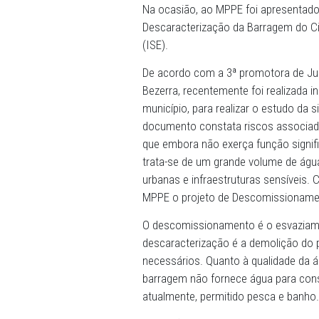
10/04/2026 - Para discutir 
foi realizada reunião no M
Promotoria de Justiça de D
de Urbanização e Meio Ambi
empresa de engenharia contr
Na ocasião, ao MPPE foi a
Descaracterização da Barr
(ISE).
De acordo com a 3ª promot
Bezerra, recentemente foi 
município, para realizar o e
documento constata riscos
que embora não exerça fun
trata-se de um grande volu