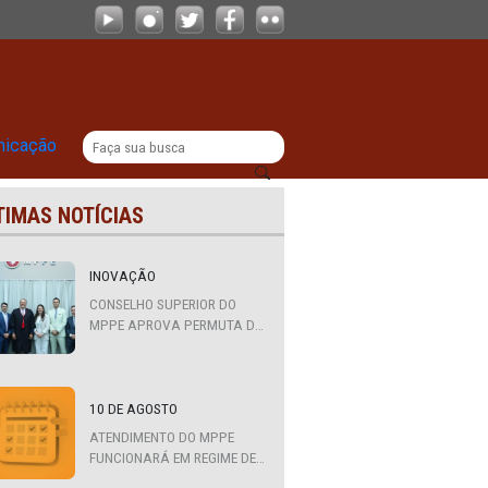
 Cipó
|
titucional
Comunicação
ÚLTIMAS NOTÍCIAS
INOVAÇÃO
CONSELHO SUPERIOR DO
MPPE APROVA PERMUTA DE
QUATRO PROMOTORES COM
MPS DA BAHIA, CEARÁ E
PARAÍBA
10 DE AGOSTO