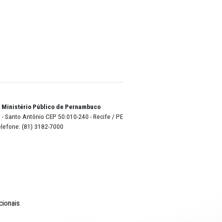
ru.
 à
alto,
o de
iata de
l, por
 todas
ao
 o
o de
ISR),