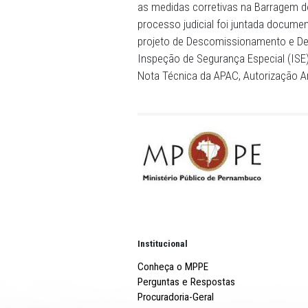
HISTÓRICO - O MPPE há an
Após o recebimento do rela
época, que a referida Barr
uma ação civil pública foi 
Caruaru e à Companhia Pe
intervenções corretivas eme
elaboração do plano de se
A decisão judicial, proferi
entender que a atribuição 
determinado ao município d
as medidas corretivas na B
processo judicial foi junt
projeto de Descomissionam
Inspeção de Segurança Espe
Nota Técnica da APAC, Aut