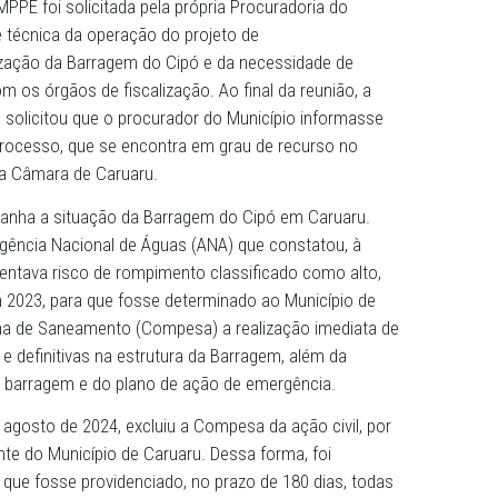
sensíveis. Como solução, o Município de Caruaru apresent
issionamento e Descaracterização da Barragem do Cipó.
esvaziamento do reservatório, de forma controlada; e a
lição do paredão e outras obras e/ou serviços que se fi
lidade da água represada, conforme informado ao MPPE, 
a para consumo humano por causa da poluição, não send
a e banho.
ço com o MPPE foi solicitada pela própria Procuradoria do
mplexidade técnica da operação do projeto de
caracterização da Barragem do Cipó e da necessidade d
ecução com os órgãos de fiscalização. Ao final da reuniã
e Bezerra solicitou que o procurador do Município infor
autos do processo, que se encontra em grau de recurso 
rnambuco, na Câmara de Caruaru.