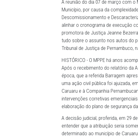
urbanas e infraestruturas 
MPPE o projeto de Descom
O descomissionamento é o 
descaracterização é a demo
necessários. Quanto à qua
barragem não fornece águ
atualmente, permitido pesc
A reunião do dia 07 de mar
Município, por causa da co
Descomissionamento e Des
alinhar o cronograma de ex
promotora de Justiça Jeann
tudo sobre o assunto nos 
Tribunal de Justiça de Pe