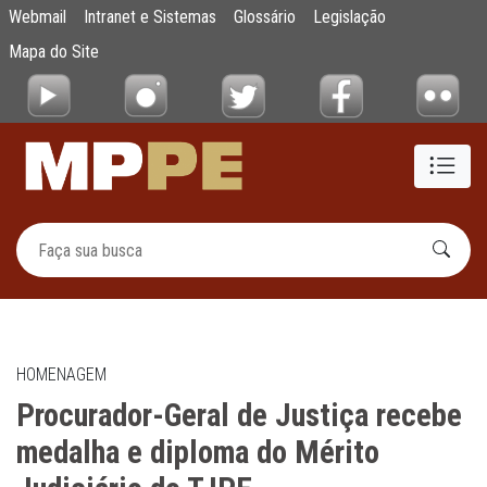
Procurador-Geral de Justiça recebe medalha
Webmail
Intranet e Sistemas
Glossário
Legislação
Pular para o Conteúdo principal
Mapa do Site
HOMENAGEM
Procurador-Geral de Justiça recebe
medalha e diploma do Mérito