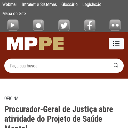
Procurador-Geral de Justiça abre atividade
Webmail
Intranet e Sistemas
Glossário
Legislação
Pular para o Conteúdo principal
Mapa do Site
OFICINA
Procurador-Geral de Justiça abre
atividade do Projeto de Saúde