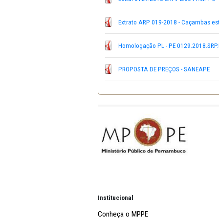
DOE - Homologação PL - 
DOE-Extrato-ARP-019-201
Edital-0129.2018.SRP.PE
Extrato ARP 019-2018 - 
Homologação PL - PE 01
PROPOSTA DE PREÇOS -