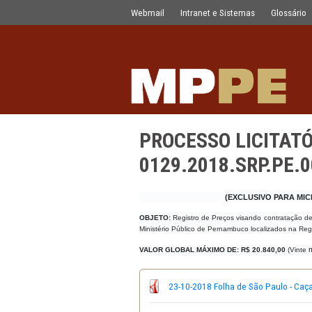
PROCESSO LICITATÓRIO - PREGÃO E
Pular para o Conteúdo principal
Webmail
Intranet e Sistemas
PROCESSO LIC
0129.2018.SR
(EXCLUSIV
OBJETO:
Registro de Preços visando
Ministério Público de Pernambuco loca
VALOR GLOBAL MÁXIMO DE: R$ 20.