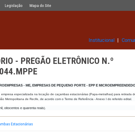
LETRÔNICO N.º 0129.2018.SRP.PE.0
Glossário
Legislação
Mapa do Site
Ins
ITATÓRIO - PREGÃO ELETRÔNIC
P.PE.0044.MPPE
O PARA MICROEMPRESAS - ME, EMPRESAS DE PEQUENO PORTE - EPP
contratação de empresa especializada na locação de caçambas
estacionárias (P
lizados na Região Metropolitana de Recife,
de acordo com o Termo de Referência - 
mil, oitocentos e quarenta reais
840,00
(Vinte
).