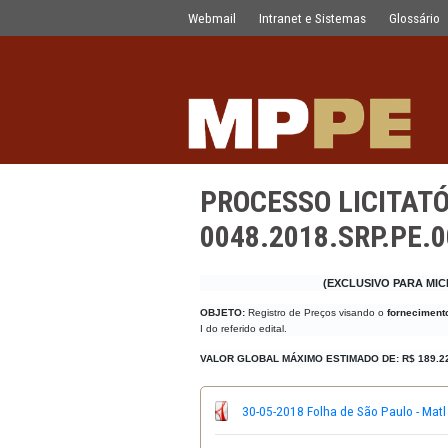
PROCESSO LICITATÓRIO - PREGÃO E
Pular para o Conteúdo principal
Webmail
Intranet e Sistemas
PROCESSO LIC
0048.2018.SR
(EXCLUSIV
OBJETO:
Registro de Preços visando
I do referido edital.
VALOR GLOBAL MÁXIMO ESTIMADO D