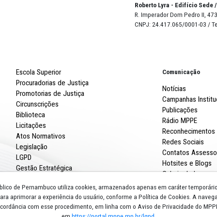
orim
ada
Robert
R. Imp
CNPJ: 
Escola Superior
Procuradorias de Justiça