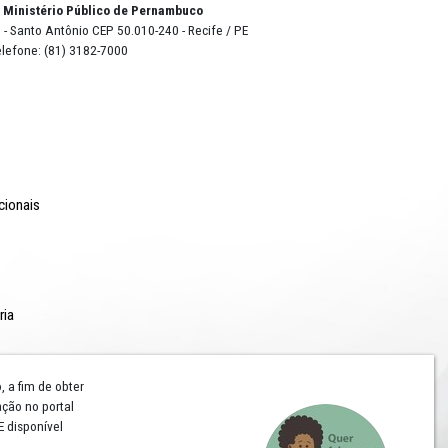
o Lyra - Edifício Sede / Ministério Público de Pernambuco
erador Dom Pedro II, 473 - Santo Antônio CEP 50.010-240 - Recife / P
24.417.065/0001-03 / Telefone: (81) 3182-7000
Comunicação