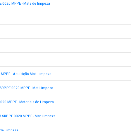
Paulo - Matl limpeza
8.2018.SRP.PE.0020.MPPE - Mats de limpeza
IM
LIMA
JOSÉ
8.SRP.PE.0020.MPPE - Aquisição Mat. Limpeza
PE 0048.2018.SRP.PE.0020.MPPE - Mat Limpeza