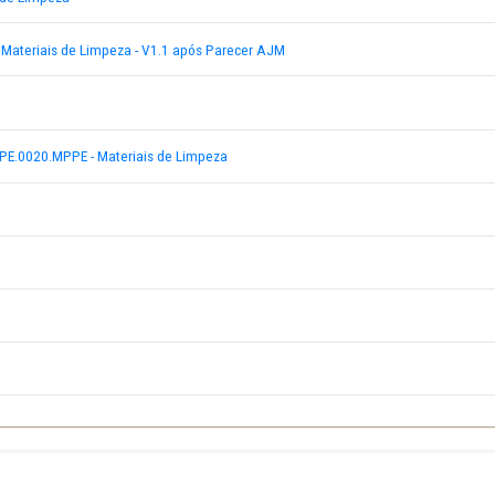
2018.SRP.PE.0020.MPPE - Materiais de Limpeza
PE 0048.2018.SRP.PE.0020.MPPE - Mat Limpeza
8- Materiais de Limpeza
.0020.MPPE - Materiais de Limpeza - V1.1 após Parecer AJM
Limpeza
8.2018.SRP.PE.0020.MPPE - Materiais de Limpeza
lux