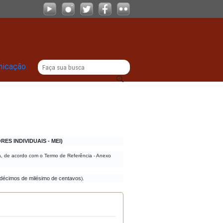
020.MPPE
|
titucional
Comunicação
O N.º
 E MICROEMPREENDEDORES INDIVIDUAIS - MEI)
rocuradoria Geral de Justiça, de acordo com o Termo de Referência - Anexo
ais e nove mil, cento e trinta décimos de milésimo de centavos
).