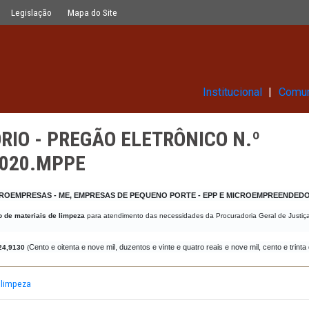
LETRÔNICO N.º 0048.2018.SRP.PE.0
Glossário
Legislação
Mapa do Site
Ins
ITATÓRIO - PREGÃO ELETRÔNIC
P.PE.0020.MPPE
O PARA MICROEMPRESAS - ME, EMPRESAS DE PEQUENO PORTE - EPP
 o
fornecimento de materiais de limpeza
para atendimento das necessidades da P
Cento e oitenta e nove mil, duzentos e vinte e quatro re
E: R$ 189.224,9130
(