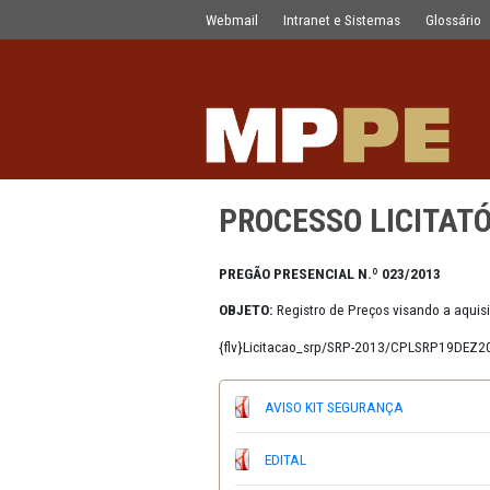
PROCESSO LICITATÓRIO N.º 063/20
Pular para o Conteúdo principal
Webmail
Intranet e Sistemas
PROCESSO LIC
PREGÃO PRESENCIAL N.º 023/
OBJETO:
Registro de Preços vis
{flv}Licitacao_srp/SRP-2013/CP
AVISO KIT SEGURANÇA