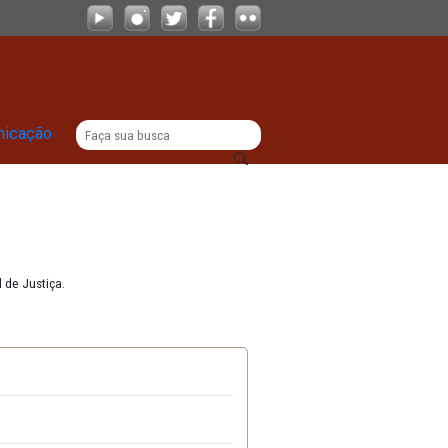
|
titucional
Comunicação
ra a Procuradoria Geral de Justiça.