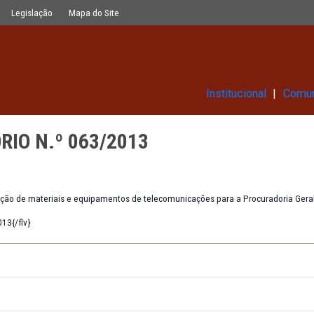
13
Glossário
Legislação
Mapa do Site
Ins
ITATÓRIO N.º 063/2013
2013
ando a aquisição de materiais e equipamentos de telecomunicações pa
LSRP19DEZ2013{/flv}