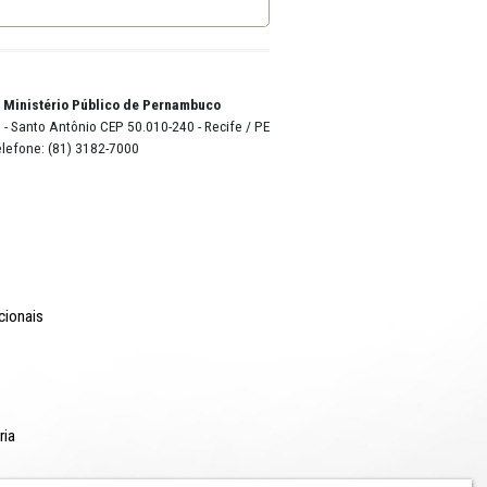
o Lyra - Edifício Sede / Ministério Público de Pernambuco
erador Dom Pedro II, 473 - Santo Antônio CEP 50.010-240 - Recife / P
24.417.065/0001-03 / Telefone: (81) 3182-7000
Comunicação
Notícias
Campanhas Institucionais
Publicações