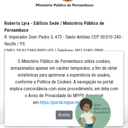
Roberto Lyra - Edifício Sede / Ministério Público de
Pernambuco
R. Imperador Dom Pedro II, 473 - Santo Antônio CEP 50.010-240 -
Recife / PE
CNPJ: 24.417.065/0001-03 / Telefone: (81) 3182-7000
O Ministério Público de Pernambuco utiliza cookies,
armazenados apenas em caráter temporário, a fim de obter
estatísticas para aprimorar a experiência do usuário,
Institucional
conforme a Política de Cookies. A navegação no portal
implica concordância com esse procedimento, em linha com
Comunicação
o Aviso de Privacidade do MPPE disponível
em
https://portal.mppe.mp.br/lgpd
.​​​​​​​
Aceitar