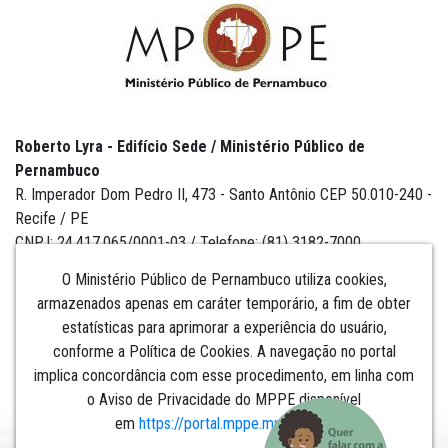
Roberto Lyra - Edifício Sede / Ministério Público de
Pernambuco
R. Imperador Dom Pedro II, 473 - Santo Antônio CEP 50.010-240 -
Recife / PE
CNPJ: 24.417.065/0001-03 / Telefone: (81) 3182-7000
O Ministério Público de Pernambuco utiliza cookies,
armazenados apenas em caráter temporário, a fim de obter
estatísticas para aprimorar a experiência do usuário,
Institucional
conforme a Política de Cookies. A navegação no portal
implica concordância com esse procedimento, em linha com
Comunicação
o Aviso de Privacidade do MPPE disponível
em
https://portal.mppe.mp.br/lgpd
.​​​​​​​