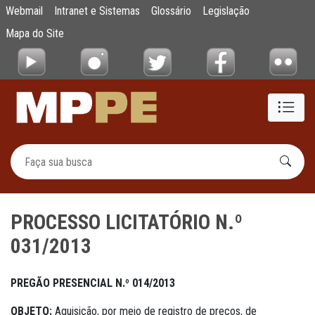
PROCESSO LICITATÓRIO N.º 031/2013
Webmail
Intranet e Sistemas
Glossário
Legislação
Pular para o Conteúdo principal
Mapa do Site
PROCESSO LICITATÓRIO N.º
031/2013
PREGÃO PRESENCIAL N.º 014/2013
OBJETO:
Aquisição, por meio de registro de preços, de