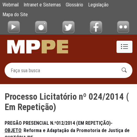
Processo Licitatório nº 024/2014 ( Em Repe
Webmail
Intranet e Sistemas
Glossário
Legislação
Pular para o Conteúdo principal
Mapa do Site
Processo Licitatório nº 024/2014 (
Em Repetição)
PREGÃO
PRESENCIAL
N.º
012/2014 (EM REPETIÇÃO)-
OBJETO
:
Reforma
e
Adaptação
da
Promotoria
de
Justiça
de