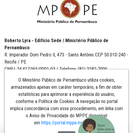
Roberto Lyra - Edifício Sede / Ministério Público de
Pernambuco
R. Imperador Dom Pedro II, 473 - Santo Antônio CEP 50.010-240 -
Recife / PE
CNPJ: 24.417.065/0001-03 / Telefone: (81) 3182-7000
O Ministério Público de Pernambuco utiliza cookies,
armazenados apenas em caráter temporário, a fim de obter
estatísticas para aprimorar a experiência do usuário,
Institucional
conforme a Política de Cookies. A navegação no portal
implica concordância com esse procedimento, em linha com
Comunicação
o Aviso de Privacidade do MPPE disponível
em
https://portal.mppe.mp.br/lgpd
.​​​​​​​