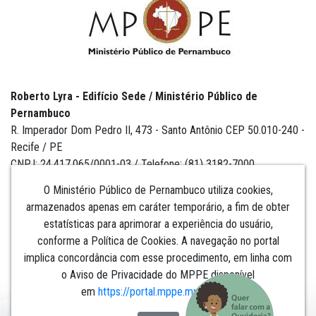
Roberto Lyra - Edifício Sede / Ministério Público de
Pernambuco
R. Imperador Dom Pedro II, 473 - Santo Antônio CEP 50.010-240 -
Recife / PE
CNPJ: 24.417.065/0001-03 / Telefone: (81) 3182-7000
O Ministério Público de Pernambuco utiliza cookies,
armazenados apenas em caráter temporário, a fim de obter
estatísticas para aprimorar a experiência do usuário,
Institucional
conforme a Política de Cookies. A navegação no portal
implica concordância com esse procedimento, em linha com
Comunicação
o Aviso de Privacidade do MPPE disponível
em
https://portal.mppe.mp.br/lgpd
.​​​​​​​