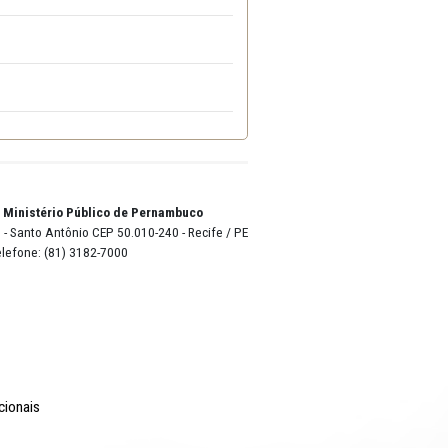
o Lyra - Edifício Sede / Ministério Público de Pernambuco
erador Dom Pedro II, 473 - Santo Antônio CEP 50.010-240 - Recife / P