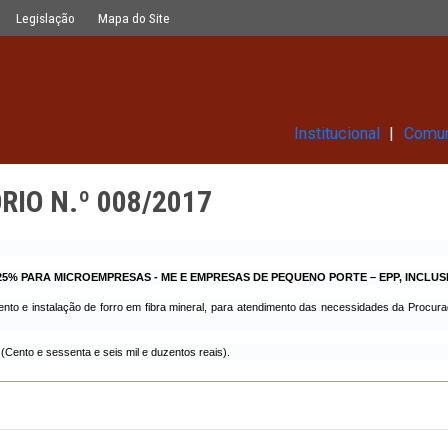
17
Glossário
Legislação
Mapa do Site
Ins
ITATÓRIO N.º 008/2017
17
TA DE ATÉ 25% PARA MICROEMPRESAS - ME E EMPRESAS DE PEQUENO
o o fornecimento e instalação de forro em fibra mineral, para atendimento 
.
$ 166.200,00
(Cento e sessenta e seis mil e duzentos reais).