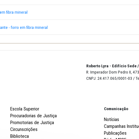
7 ADJ e HOM - FORRO EM FIBRA MINERAL
7 HOMOL E ADJUD - FORRO EM FIBRA
- Forro em fibra mineral
ndo - forro em fibra mineral
etor demandante - forro em fibra mineral
Robert
R. Imp