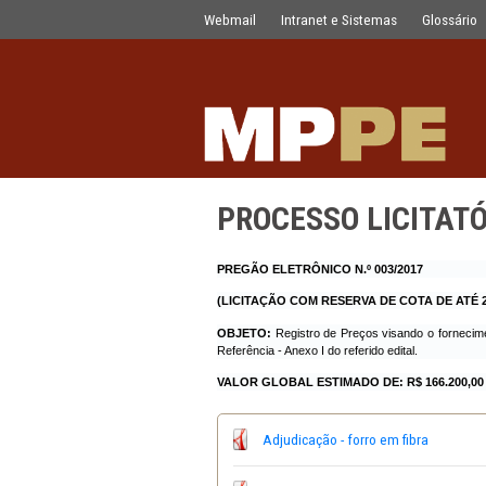
PROCESSO LICITATÓRIO N.º 008/20
Pular para o Conteúdo principal
Webmail
Intranet e Sistemas
PROCESSO LIC
PREGÃO ELETRÔNICO N.º 003/20
(LICITAÇÃO COM RESERVA DE CO
OBJETO:
Registro de Preços visand
Referência - Anexo I do referido edital
VALOR GLOBAL ESTIMADO DE:
R