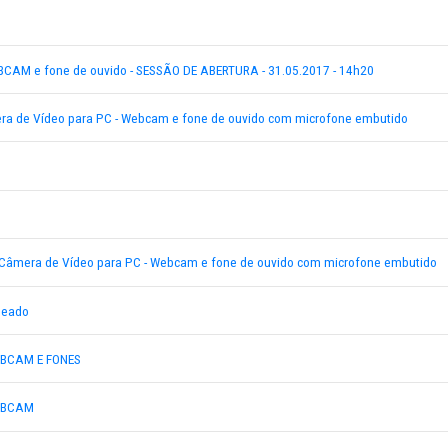
 vídeo scaneado
6-2017 - WEBCAM e fone de ouvido - SESSÃO DE ABERTURA - 31.05.2
2017 - Câmera de Vídeo para PC - Webcam e fone de ouvido com mi
vídeo
o
L006-2017 - Câmera de Vídeo para PC - Webcam e fone de ouvido c
e vídeo scaneado