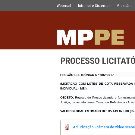
PROCESSO LICITATÓRIO N.º 006/20
Pular para o Conteúdo principal
Webmail
Intranet e Sistemas
PROCESSO LIC
PREGÃO ELETRÔNICO N.º 002/2017
(LICITAÇÃO COM LOTES DE COTA
INDIVIDUAL - MEI)
OBJETO:
Registro de Preços visando
Justiça, de acordo com o Termo de Refe
VALOR GLOBAL ESTIMADO DE:
R$ 1