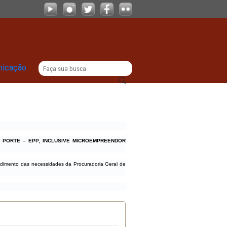
|
titucional
Comunicação
E EMPRESAS DE PEQUENO PORTE – EPP, INCLUSIVE MICROEMPREENDO
crofone embutido para atendimento das necessidades da Procuradoria Geral d