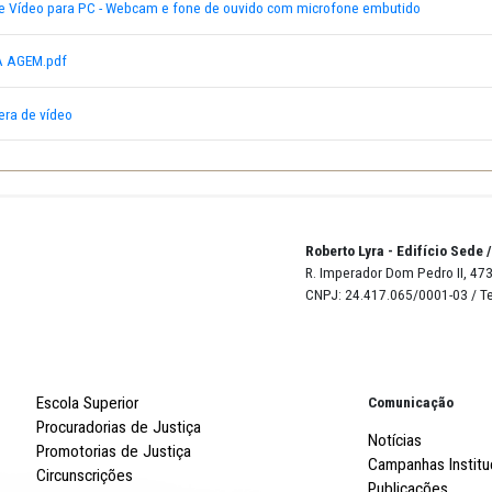
17 ADJUD- WEBCAM E FONES
17 HOMOL- WEBCAM
 - Câmera de Vídeo para PC - Webcam e fone de ouvido com microf
ONSOLIDADA AGEM.pdf
ndante - câmera de vídeo
Robert