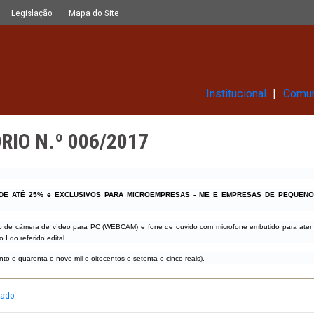
17
Glossário
Legislação
Mapa do Site
Ins
ITATÓRIO N.º 006/2017
 RESERVADA DE ATÉ 25% e EXCLUSIVOS PARA MICROEMPRESAS - ME 
 o fornecimento de câmera de vídeo para PC (WEBCAM) e fone de ouvido com mi
rência - Anexo I do referido edital.
49.875,00
(Cento e quarenta e nove mil e oitocentos e setenta e cinco reais).