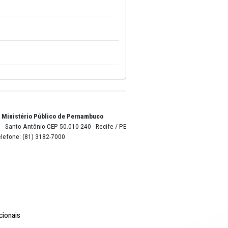
one embutido
o Lyra - Edifício Sede / Ministério Público de Pernambuco