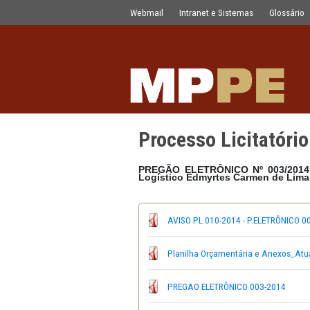
Processo Licitatório 010/2014
Pular para o Conteúdo principal
Webmail
Intranet e Sistemas
Processo Licit
PREGÃO ELETRÔNICO Nº 
Logístico Edmyrtes Carme
AVISO PL 010-2014 - P.E
Planilha Orçamentária e