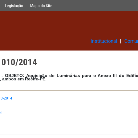
Glossário
Legislação
Mapa do Site
Ins
atório 010/2014
003/2014 - OBJETO:
Aquisição de Luminárias para o 
n de Lima, ambos em Recife-PE.
LETRÔNICO 003-2014
 Anexos_Atual