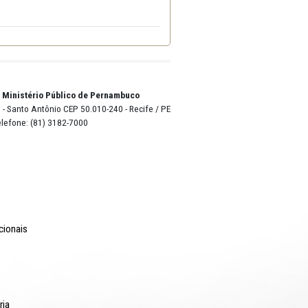
o Lyra - Edifício Sede / Ministério Público de Pernambuco
erador Dom Pedro II, 473 - Santo Antônio CEP 50.010-240 - Recife / P
24.417.065/0001-03 / Telefone: (81) 3182-7000
Comunicação
Notícias