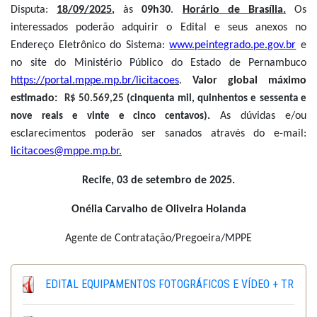
Disputa:
18/09/2025
,
às
09h30
.
Horário de Brasília.
Os
interessados poderão adquirir o Edital e seus anexos no
Endereço Eletrônico do Sistema:
www.peintegrado.pe.gov.br
e
no site do Ministério Público do Estado de Pernambuco
https://portal.mppe.mp.br/licitacoes
.
Valor global máximo
estimado:
R$ 50.569,25
(cinquenta mil, quinhentos e sessenta e
.
As dúvidas e/ou
nove reais e vinte e cinco centavos)
esclarecimentos poderão ser sanados através do e-mail:
licitacoes@mppe.mp.br.
Recife, 03 de setembro de 2025.
Onélia Carvalho de Oliveira Holanda
Agente de Contratação/Pregoeira/MPPE
EDITAL EQUIPAMENTOS FOTOGRÁFICOS E VÍDEO + TR