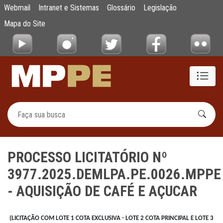
PROCESSO LICITATÓRIO Nº 3977.2025.DEM
Webmail
Intranet e Sistemas
Glossário
Legislação
Pular para o Conteúdo principal
Mapa do Site
PROCESSO LICITATÓRIO Nº
3977.2025.DEMLPA.PE.0026.MPPE
- AQUISIÇÃO DE CAFÉ E AÇUCAR
(LICITAÇÃO COM LOTE 1 COTA EXCLUSIVA - LOTE 2 COTA PRINCIPAL E LOTE 3