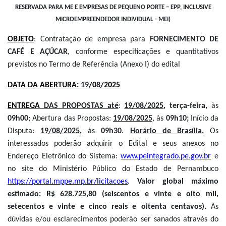
RESERVADA PARA ME E EMPRESAS DE PEQUENO PORTE – EPP, INCLUSIVE
MICROEMPREENDEDOR INDIVIDUAL - MEI)
OBJETO
: Contratação de empresa para
FORNECIMENTO DE
CAFÉ E AÇÚCAR
, conforme especificações e quantitativos
previstos no Termo de Referência (Anexo I) do edital
DATA DA ABERTURA:
19
/0
8
/2025
ENTREGA
DAS PROPOSTAS até
:
19/08/2025
, terça-feira,
às
09h00
; Abertura das Propostas:
19/08/2025
, às
09h10;
Início da
Disputa:
19/08/2025
,
às
09h30
.
Horário de Brasília.
Os
interessados poderão adquirir o Edital e seus anexos no
Endereço Eletrônico do Sistema:
www.peintegrado.pe.gov.br
e
no site do Ministério Público do Estado de Pernambuco
https://portal.mppe.mp.br/licitacoes
.
Valor global máximo
estimado: R$ 628.725,80 (seiscentos e vinte e oito mil,
setecentos e vinte e cinco reais e oitenta centavos).
As
dúvidas e/ou esclarecimentos poderão ser sanados através do