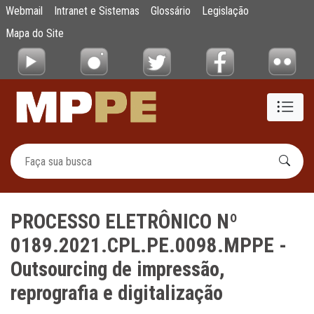
PROCESSO ELETRÔNICO Nº 0189.2021.CPL.PE.
Webmail
Intranet e Sistemas
Glossário
Legislação
Pular para o Conteúdo principal
Mapa do Site
PROCESSO ELETRÔNICO Nº
0189.2021.CPL.PE.0098.MPPE -
Outsourcing de impressão,
reprografia e digitalização