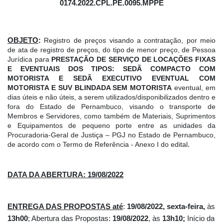
0174.2022.CPL.PE.0095.MPPE
OBJETO
: 
Registro de preços visando a contratação, por meio 
de ata de registro de preços, do tipo de menor preço, de Pessoa 
Jurídica para 
PRESTAÇÃO DE
SERVIÇO DE LOCAÇÕES FIXAS 
E EVENTUAIS DOS TIPOS: SEDÃ COMPACTO COM 
MOTORISTA E SEDÃ EXECUTIVO EVENTUAL COM 
MOTORISTA E SUV BLINDADA SEM MOTORISTA
 eventual, em 
dias úteis e não úteis, a serem utilizados/disponibilizados dentro e 
fora do Estado de Pernambuco, visando o transporte de 
Membros e Servidores, como também de Materiais, Suprimentos 
e Equipamentos de pequeno porte entre as unidades da 
Procuradoria-Geral de Justiça – PGJ no Estado de Pernambuco, 
de acordo com o Termo de Referência - Anexo I do edital
.
DATA DA ABERTURA: 19/08/2022
ENTREGA DAS PROPOSTAS até
: 
19/08/2022, sexta-feira,
 às 
13h00
; Abertura das Propostas: 
19/08/2022
, às 
13h10;
 Início da 