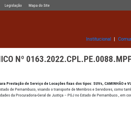
22.CPL.PE.0088.MPPE - LOCAÇÃO S
Glossário
Legislação
Mapa do Site
Ins
TRÔNICO Nº 0163.2022.CPL.P
VUC
a Jurídica para Prestação de Serviço de Locações fixas dos tip
tro e fora do Estado de Pernambuco, visando o transporte de Membro
entre as unidades da Procuradoria-Geral de Justiça – PGJ no Esta