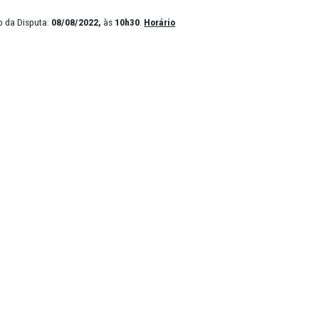
08/2022
, às
10h10;
Início da Disputa:
08/08/2022,
às
10h30
.
Horário
e trinta centavos)
.