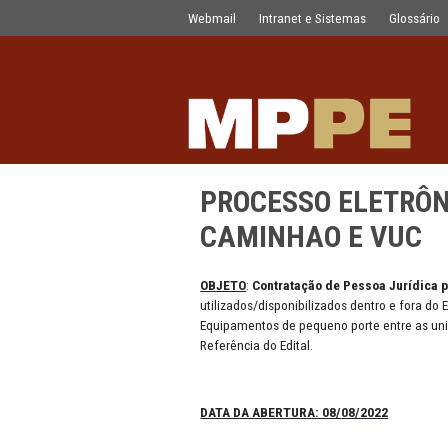
PROCESSO ELETRÔNICO Nº 0163.20
Pular para o Conteúdo principal
Webmail
Intranet e Sistemas
PROCESSO ELE
CAMINHAO E 
OBJETO
:
Contratação de Pesso
utilizados/disponibilizados den
Equipamentos de pequeno porte 
Referência do Edital.