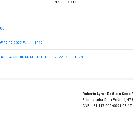
Onélia Carvalho de Oliveira Hola
Pregoeira / CPL
 CAMINHAO VUC
ETURA - DOE 27.07.2022 Edicao 1042
HOMOLOGAÇÃO E ADJUDICAÇÃO - DOE 19.09.2022 Edicao1078