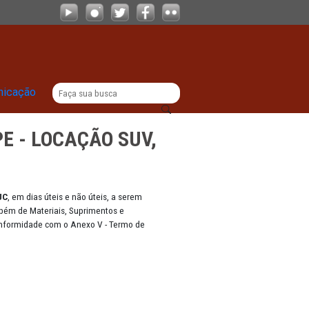
UV, CAMINHAO E VUC
|
titucional
Comunicação
E.0088.MPPE - LOCAÇÃO SUV,
os: SUVs, CAMINHÃO e VUC
, em dias úteis e não úteis, a serem
s e Servidores, como também de Materiais, Suprimentos e
do de Pernambuco., em conformidade com o Anexo V - Termo de