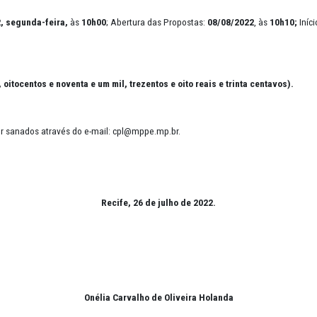
22
:
08/08/2022, segunda-feira,
às
10h00
; Abertura das Propostas:
08/
(um milhão, oitocentos e noventa e um mil, trezentos e oito reais 
s poderão ser sanados através do e-mail: cpl@mppe.mp.br.
Recife, 26 de julho de 2022.