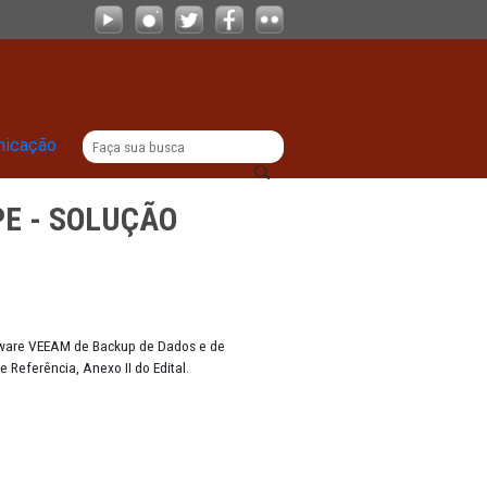
SOFTWARE VEEAM
|
titucional
Comunicação
E.0053.MPPE - SOLUÇÃO
amento na solução de software VEEAM de Backup de Dados e de
cificações do Termo de Referência, Anexo II do Edital.