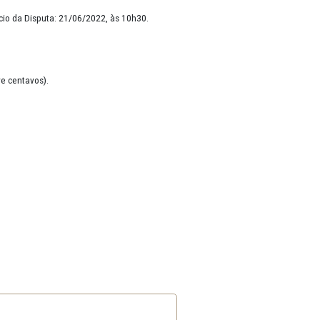
21/06/2022, às 10h10; Início da Disputa: 21/06/2022, às 10h30.
sete reais e trinta e nove centavos).
22.
olanda