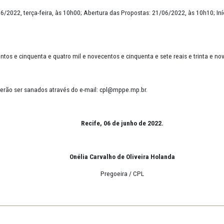
06/2022
AS até
: 21/06/2022, terça-feira, às 10h00; Abertura das Propostas: 
57,39 (Duzentos e cinquenta e quatro mil e novecentos e cinquenta e 
imentos poderão ser sanados através do e-mail: cpl@mppe.mp.br.
Recife, 06 de junho de 20
Onélia Carvalho de Oliveira H