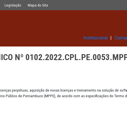
22.CPL.PE.0053.MPPE - SOLUÇÃO 
Glossário
Legislação
Mapa do Site
Ins
TRÔNICO Nº 0102.2022.CPL.P
EEAM
porte das licenças perpétuas, aquisição de novas licenças e trein
r do Ministério Público de Pernambuco (MPPE), de acordo com as espe