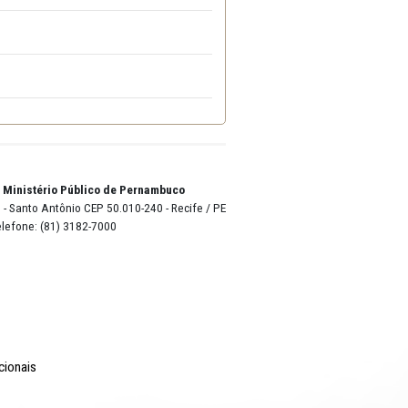
o Lyra - Edifício Sede / Ministério Público de Pernambuco
erador Dom Pedro II, 473 - Santo Antônio CEP 50.010-240 - Recife / P