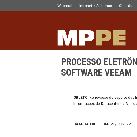
PROCESSO ELETRÔNICO Nº 0102.20
Pular para o Conteúdo principal
Webmail
Intranet e Sistemas
PROCESSO ELE
SOFTWARE V
OBJETO
:
Renovação de su
Informações do Datacente