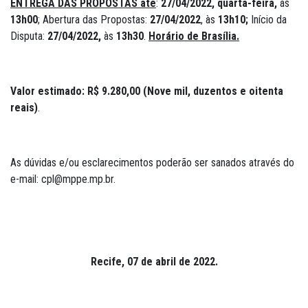
ENTREGA DAS PROPOSTAS até
:
27/04/2022, quarta-feira,
às
13h00
; Abertura das Propostas:
27/04/2022
, às
13h10;
Início da
Disputa:
27/04/2022,
às
13h30
.
Horário de Brasília.
Valor estimado: R$ 9.280,00 (Nove mil, duzentos e oitenta
reais)
.
As dúvidas e/ou esclarecimentos poderão ser sanados através do
e-mail: cpl@mppe.mp.br.
Recife, 07 de abril de 2022.