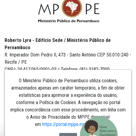
Roberto Lyra - Edifício Sede / Ministério Público de
Pernambuco
R. Imperador Dom Pedro II, 473 - Santo Antônio CEP 50.010-240 -
Recife / PE
CNPJ: 24.417.065/0001-03 / Telefone: (81) 3182-7000
O Ministério Público de Pernambuco utiliza cookies,
armazenados apenas em caráter temporário, a fim de obter
estatísticas para aprimorar a experiência do usuário,
Institucional
conforme a Política de Cookies. A navegação no portal
implica concordância com esse procedimento, em linha com
Comunicação
o Aviso de Privacidade do MPPE disponível
em
https://portal.mppe.mp.br/lgpd
.​​​​​​​