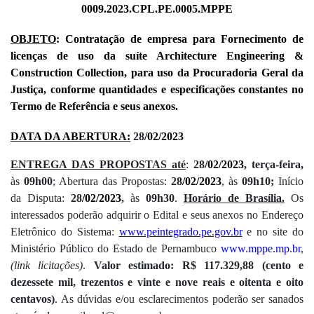
0009.2023.CPL.PE.0005.MPPE
OBJETO
: Contratação de empresa para Fornecimento de
licenças de uso da suíte Architecture Engineering &
Construction Collection, para uso da Procuradoria Geral da
Justiça, conforme quantidades e especificações constantes no
Termo de Referência e seus anexos.
DATA DA ABERTURA:
28
/02/2023
ENTREGA DAS PROPOSTAS até
:
28
/02/2023
, terça-feira,
às
09h00
; Abertura das Propostas:
28
/02/2023
, às
09h10;
Início
da Disputa:
28
/02/2023
,
às
09h30
.
Horário de Brasília.
Os
interessados poderão adquirir o Edital e seus anexos no Endereço
Eletrônico do Sistema:
www.peintegrado.pe.gov.br
e no site do
Ministério Público do Estado de Pernambuco
www.mppe.mp.br
,
(link licitações)
.
Valor estimado: R$ 117.329,88 (cento e
dezessete mil, trezentos e vinte e nove reais e oitenta e oito
centavos)
. As dúvidas e/ou esclarecimentos poderão ser sanados