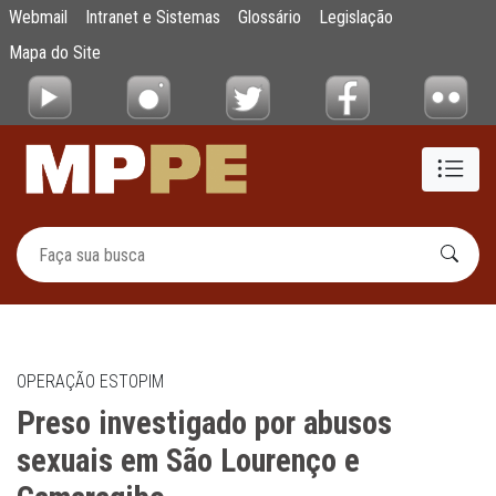
Preso investigado por abusos sexuais em 
Webmail
Intranet e Sistemas
Glossário
Legislação
Pular para o Conteúdo principal
Mapa do Site
OPERAÇÃO ESTOPIM
Preso investigado por abusos
sexuais em São Lourenço e