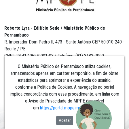
Roberto Lyra - Edifício Sede / Ministério Público de
Pernambuco
R. Imperador Dom Pedro II, 473 - Santo Antônio CEP 50.010-240 -
Recife / PE
CNPJ: 24.417.065/0001-03 / Telefone: (81) 3182-7000
O Ministério Público de Pernambuco utiliza cookies,
armazenados apenas em caráter temporário, a fim de obter
estatísticas para aprimorar a experiência do usuário,
Institucional
conforme a Política de Cookies. A navegação no portal
implica concordância com esse procedimento, em linha com
Comunicação
o Aviso de Privacidade do MPPE disponível
em
https://portal.mppe.mp.br/lgpd
.​​​​​​​
Aceitar